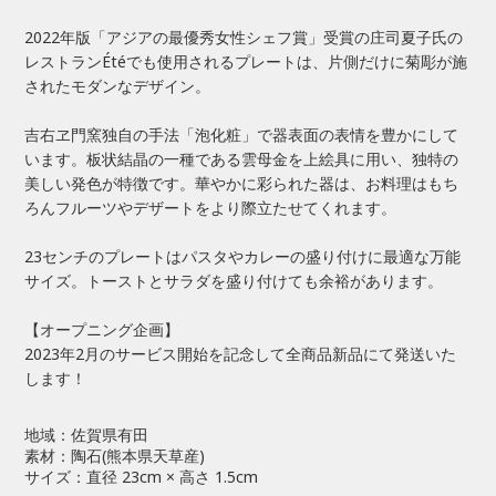
1,616
3ヶ月目
円
2022年版「アジアの最優秀女性シェフ賞」受賞の庄司夏子氏の
レストランÉtéでも使用されるプレートは、片側だけに菊彫が施
されたモダンなデザイン。
1,102
4ヶ月目
円
吉右ヱ門窯独自の手法「泡化粧」で器表面の表情を豊かにして
881
5ヶ月目
円
います。板状結晶の一種である雲母金を上絵具に用い、独特の
美しい発色が特徴です。華やかに彩られた器は、お料理はもち
ろんフルーツやデザートをより際立たせてくれます。
0
6ヶ月目以降
円
23センチのプレートはパスタやカレーの盛り付けに最適な万能
サイズ。トーストとサラダを盛り付けても余裕があります。
※5ヶ月目のお支払いでお客様の所有物となります。
【オープニング企画】
2023年2月のサービス開始を記念して全商品新品にて発送いた
します！
地域：佐賀県有田
素材：陶石(熊本県天草産)
サイズ：直径 23cm × 高さ 1.5cm