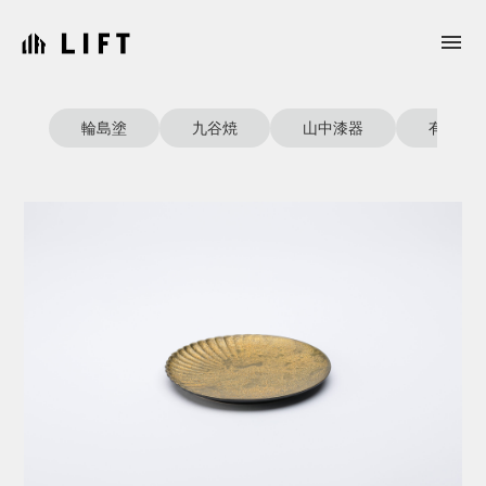
menu
輪島塗
九谷焼
山中漆器
有田焼