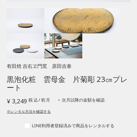
有田焼 吉右ヱ門窯 原田吉泰
close
黒泡化粧 雲母金 片菊彫 23㎝プレ
ート
お支払い金額
¥ 3,249
税込/初月
次月以降の金額を確認
arrow_right
3,249
初月
円
※レンタル方法を確認する
2,882
LINE利用者登録済みで商品をレンタルする
2ヶ月目
円